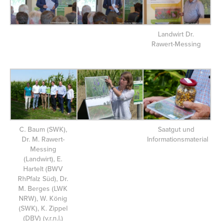
Landwirt Dr.
Rawert-Messing
C. Baum (SWK),
Saatgut und
Dr. M. Rawert-
Informationsmaterial
Messing
(Landwirt), E.
Hartelt (BWV
RhPfalz Süd), Dr.
M. Berges (LWK
NRW), W. König
(SWK), K. Zippel
(DBV) (v.r.n.l.)