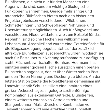
Blühflächen, die nicht nur für den Menschen eine
Augenweide sind, sondern wichtige ökologische
Funktionen wahrnehmen. Gerade mehrjährige und
artenreiche Blühflächen bieten nach den bisherigen
Projektergebnissen verschiedenen Wildbienen,
Schmetterlingen und Schwebfliegen Nahrungs- und
Überwinterungsmöglichkeiten. Auch für Singvögel und
verschiedene Niederwildarten, wie zum Beispiel für das
Rebhuhn, sind solche Flächen ein willkommener
Lebensraum. Anschließend wurde eine Getreidefläche für
die Biogaserzeugung begutachtet, auf der zusätzlich
attraktive Blühpflanzen ausgebracht wurden, wodurch sie
auch für Bestäuber zur Nahrungsaufnahme zur Verfügung
steht. Flächenbewirtschafter Bernhard Heermann hat
inmitten seiner großen Fläche zusätzlich einen breiten
Blühstreifen angebaut, den er über Winter stehen lässt,
um den Tieren Nahrung und Deckung zu bieten. An der
letzten Station zeigte die Projektleiterin gemeinsam mit
Landwirt Henrik Schulze Hillert eine inmitten eines
großen Ackerschlages angelegte streifenförmige
Kombination aus extensivem Getreide, Blühstreifen,
einem weiteren extensiven Getreidestreifen und
Stangenbohnen-Mais. „Durch die Kombination von
Teilmaßnahmen wird eine effektive Strukturvielfalt