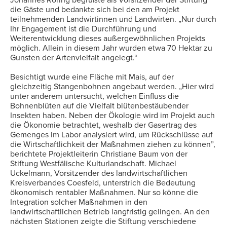
Johannes Röring begrüßte als Vorsitzender der Stiftung
die Gäste und bedankte sich bei den am Projekt
teilnehmenden Landwirtinnen und Landwirten. „Nur durch
Ihr Engagement ist die Durchführung und
Weiterentwicklung dieses außergewöhnlichen Projekts
möglich. Allein in diesem Jahr wurden etwa 70 Hektar zu
Gunsten der Artenvielfalt angelegt.“
Besichtigt wurde eine Fläche mit Mais, auf der
gleichzeitig Stangenbohnen angebaut werden. „Hier wird
unter anderem untersucht, welchen Einfluss die
Bohnenblüten auf die Vielfalt blütenbestäubender
Insekten haben. Neben der Ökologie wird im Projekt auch
die Ökonomie betrachtet, weshalb der Gasertrag des
Gemenges im Labor analysiert wird, um Rückschlüsse auf
die Wirtschaftlichkeit der Maßnahmen ziehen zu können”,
berichtete Projektleiterin Christiane Baum von der
Stiftung Westfälische Kulturlandschaft. Michael
Uckelmann, Vorsitzender des landwirtschaftlichen
Kreisverbandes Coesfeld, unterstrich die Bedeutung
ökonomisch rentabler Maßnahmen. Nur so könne die
Integration solcher Maßnahmen in den
landwirtschaftlichen Betrieb langfristig gelingen. An den
nächsten Stationen zeigte die Stiftung verschiedene