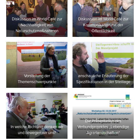
Diskussion im World Café zur
Diskussion im World Café zur
Nachhaltigkeit von
Kommunikation mit der
Naturschutzmaßnahmen
Öffentlichkeit
Vorstellung der
anschauliche Erläuterung der
Themenschwerpunkte
Spezifikationen in der Steillage
Die Präsentation des
In welche Richtung denken wir
Verbundprojektes „Lebendige
und bewegen wir uns?
Agrarlandschaften“